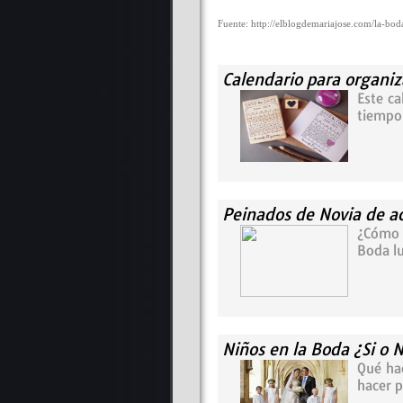
Fuente: http://elblogdemariajose.com/la-boda
Calendario para organi
Este c
tiempo 
Peinados de Novia de ac
¿Cómo e
Boda lu
Niños en la Boda ¿Si o 
Qué hac
hacer p