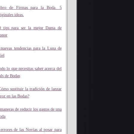
ibro de Firmas para la Boda. 5
iginales ideas.
0 tips para ser la mejor Dama de
onor
 nuevas tendencias para la Luna de
iel
odo lo que necesitas saber acerca del
als de Bodas
Cómo sustituir la tradición de lanzar
rroz en las Bodas?
 maneras de reducir los gastos de una
oda
 errores de las Novias al posar para