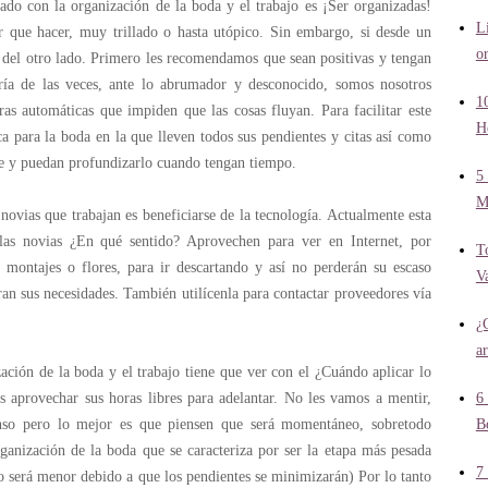
ado con la organización de la boda y el trabajo es ¡Ser organizadas!
L
r que hacer, muy trillado o hasta utópico. Sin embargo, si desde un
or
n del otro lado. Primero les recomendamos que sean positivas y tengan
ía de las veces, ante lo abrumador y desconocido, somos nosotros
1
s automáticas que impiden que las cosas fluyan. Para facilitar este
H
 para la boda en la que lleven todos sus pendientes y citas así como
te y puedan profundizarlo cuando tengan tiempo.
5
M
novias que trabajan es beneficiarse de la tecnología. Actualmente esta
 las novias ¿En qué sentido? Aprovechen para ver en Internet, por
T
, montajes o flores, para ir descartando y así no perderán su escaso
V
ran sus necesidades. También utilícenla para contactar proveedores vía
¿
a
zación de la boda y el trabajo tiene que ver con el ¿Cuándo aplicar lo
es aprovechar sus horas libres para adelantar. No les vamos a mentir,
6
nso pero lo mejor es que piensen que será momentáneo, sobretodo
B
anización de la boda que se caracteriza por ser la etapa más pesada
7
o será menor debido a que los pendientes se minimizarán) Por lo tanto