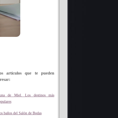
os artículos que te pueden
resar:
una de Miel. Los destinos más
opulares
os baños del Salón de Bodas